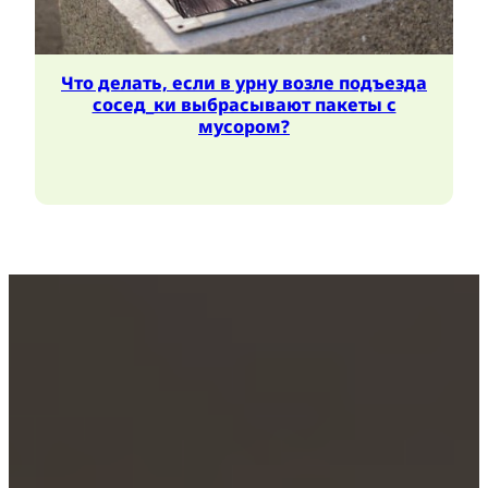
Что делать, если в урну возле подъезда
сосед_ки выбрасывают пакеты с
мусором?