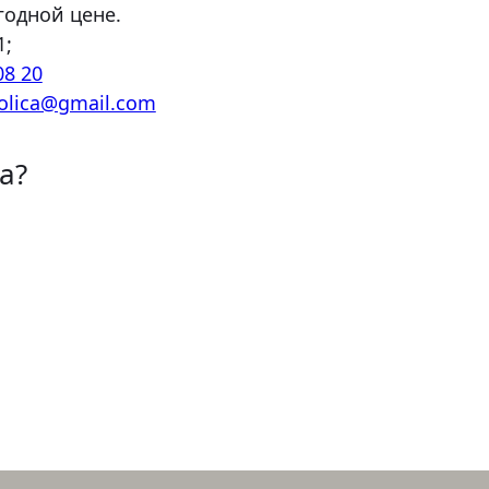
одной цене.
1;
08 20
olica@gmail.com
а?