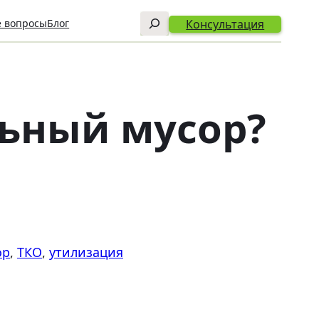
Поиск
Консультация
е вопросы
Блог
ьный мусор?
ор
, 
ТКО
, 
утилизация