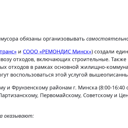
 мусора обязаны организовывать
самостоятельн
транс»
и
СООО «РЕМОНДИС Минск»
) создали еди
вывозу отходов, включающих строительные. Также
ых отходов в рамках основной жилищно-коммуна
гут воспользоваться этой услугой вышеописанн
 и Фрунзенскому районам г. Минска (8:00-16:40 об
Партизанскому, Первомайскому, Советскому и Цент
ра оказывают: