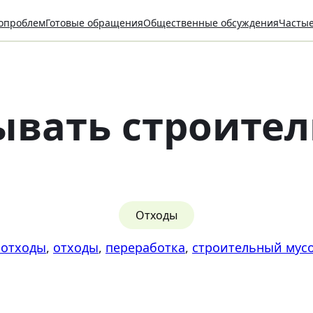
опроблем
Готовые обращения
Общественные обсуждения
Часты
ывать строител
Отходы
 отходы
, 
отходы
, 
переработка
, 
строительный мус