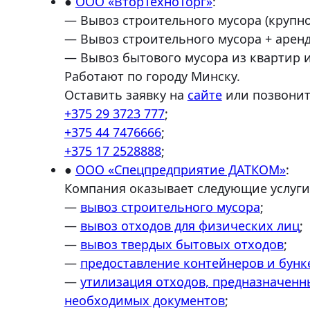
●
ООО «ВторТехноТорг»
:
— Вывоз строительного мусора (крупно
— Вывоз строительного мусора + аренда
— Вывоз бытового мусора из квартир и
Работают по городу Минску.
Оставить заявку на
сайте
или позвонить
+375 29 3723 777
;
+375 44 7476666
;
+375 17 2528888
;
●
ООО «Спецпредприятие ДАТКОМ»
:
Компания оказывает следующие услуги
—
вывоз строительного мусора
;
—
вывоз отходов для физических лиц
;
—
вывоз твердых бытовых отходов
;
—
предоставление контейнеров и бунк
—
утилизация отходов, предназначенны
необходимых документов
;