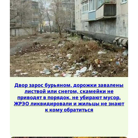
Двор зарос бурьяном, дорожки завалены
листвой или снегом, скамейки не
приводят в порядок, не убирают мусор.
ЖРЭО ликвидировали и жильцы не знают
к кому обратиться