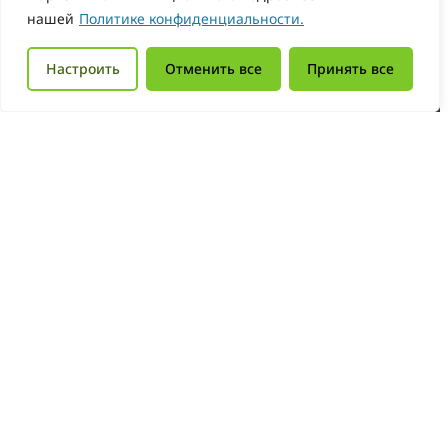
нашей
Политике конфиденциальности.
Настроить
Отменить все
Принять все
Нужна помощь?
Мы рядом!
Получить консультацию легко — просто напиши
или позвони. Также на сайте есть
часто
задаваемые вопросы
, шаблоны документов и
инструкции. Вся помощь бесплатная
Консультация
Частые вопросы