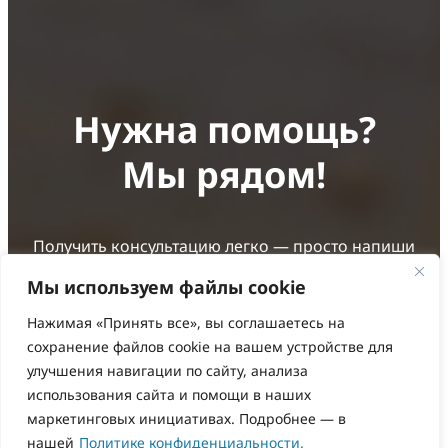
Нужна помощь?
Мы рядом!
Получить консультацию легко — просто напиши
или позвони. Также на сайте есть
часто
Мы используем файлы cookie
задаваемые вопросы
, шаблоны документов и
Нажимая «Принять все», вы соглашаетесь на
инструкции. Вся помощь бесплатная
сохранение файлов cookie на вашем устройстве для
Консультация
Частые вопросы
улучшения навигации по сайту, анализа
использования сайта и помощи в наших
Зелёный Телефон — твой помощник в
маркетинговых инициативах. Подробнее — в
решении экологических проблем
нашей
Политике конфиденциальности.