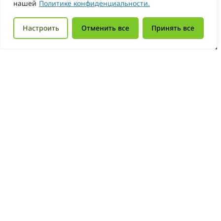
нашей
Политике конфиденциальности.
Получить консультацию легко — просто напиши
Настроить
Отменить все
Принять все
или позвони. Также на сайте есть
часто
задаваемые вопросы
, шаблоны документов и
инструкции. Вся помощь бесплатная
Консультация
Частые вопросы
Зелёный Телефон — твой помощник в
решении экологических проблем