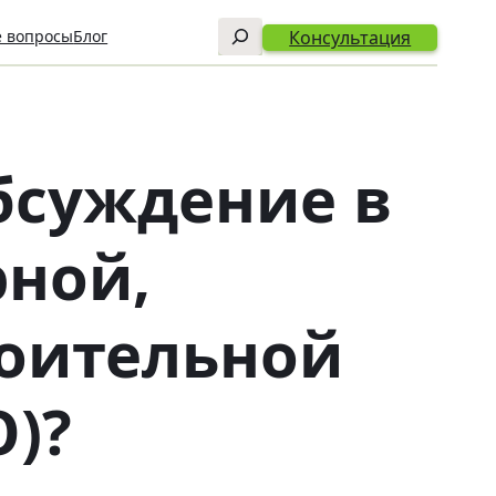
Поиск
Консультация
е вопросы
Блог
бсуждение в
рной,
роительной
О)?