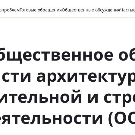
опроблем
Готовые обращения
Общественные обсуждения
Часты
общественное о
сти архитекту
ительной и ст
ятельности (О