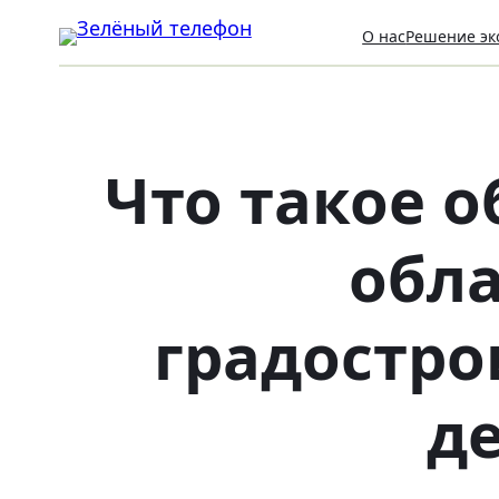
О нас
Решение эк
Что такое 
обла
градостро
де