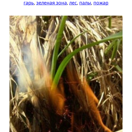
гарь
, 
зеленая зона
, 
лес
, 
палы
, 
пожар