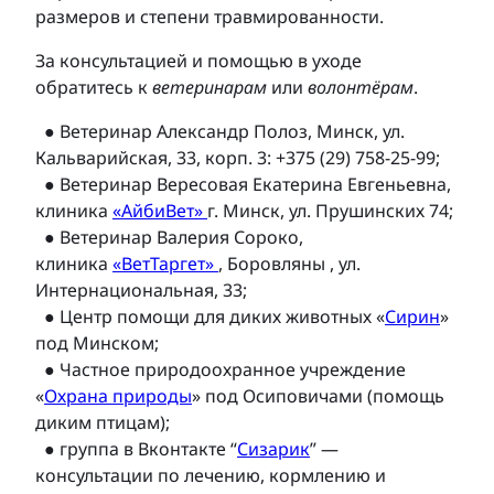
размеров и степени травмированности.
За консультацией и помощью в уходе
обратитесь к
ветеринарам
или
волонтёрам
.
● Ветеринар Александр Полоз, Минск, ул.
Кальварийская, 33, корп. 3: +375 (29) 758-25-99;
● Ветеринар Вересовая Екатерина Евгеньевна,
клиника
«АйбиВет»
г. Минск, ул. Прушинских 74;
● Ветеринар Валерия Сороко,
клиника
«ВетТаргет»
, Боровляны , ул.
Интернациональная, 33;
●
Центр помощи для диких животных «
Сирин
»
под Минском;
● Частное природоохранное учреждение
«
Охрана природы
» под Осиповичами (помощь
диким птицам);
● группа в Вконтакте “
Сизарик
” —
консультации по лечению, кормлению и