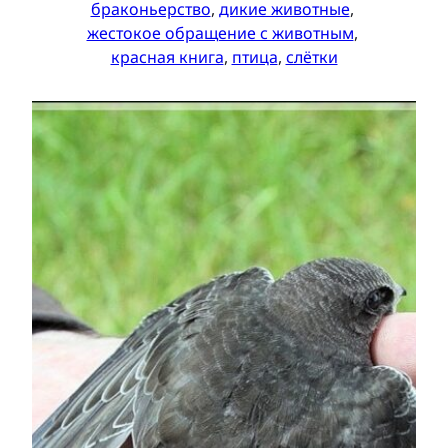
браконьерство
, 
дикие животные
, 
жестокое обращение с животным
, 
красная книга
, 
птица
, 
слётки