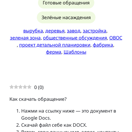
Готовые обращения
Зелёные насаждения
вырубка
, 
деревья
, 
завод
, 
застройка
, 
зеленая зона
, 
общественные обсуждения
, 
ОВОС
, 
проект детальной планировки
, 
фабрика
, 
ферма
, 
Шаблоны
0
(
0
)
Как скачать обращение?
Нажми на ссылку ниже — это документ в
Google Docs.
Скачай файл себе как DOCX.
Вставь свои данные: имя, адрес, контакты,