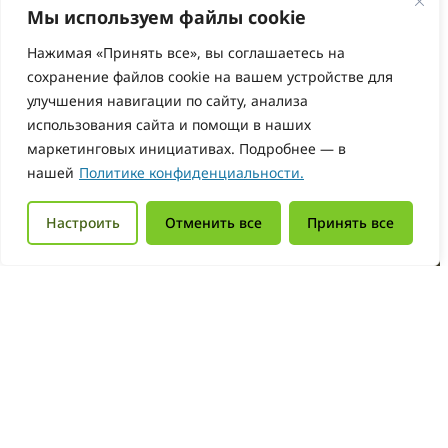
Мы используем файлы cookie
Нажимая «Принять все», вы соглашаетесь на
сохранение файлов cookie на вашем устройстве для
улучшения навигации по сайту, анализа
использования сайта и помощи в наших
маркетинговых инициативах. Подробнее — в
Нужна помощь?
нашей
Политике конфиденциальности.
Мы рядом!
Настроить
Отменить все
Принять все
Получить консультацию легко — просто напиши
или позвони. Также на сайте есть
часто
задаваемые вопросы
, шаблоны документов и
инструкции. Вся помощь бесплатная
Консультация
Частые вопросы